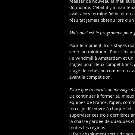
réaliser de nouveau la meilleur
du monde. C’était il y a mainten
avait alors terminé 9ème et on ai
résultat jamais obtenu lors d'
Mais quel est le programme pour y
Pour le moment, trois stages don
venir, au minimum. Pour l’instan
(le Windmill à Amsterdam et un 
stages pour deux compétitions, 
stage de cohésion comme on avai
avant la compétition.
Est-ce que tu aurais un message à 
De continuer à former au mieux l
équipes de France, l'open, comme 
force, je découvre à chaque foi
superviser ces trois dernières a
la chasse gardée de quelques clu
toutes les régions.
Il faut absolument sortir de son 