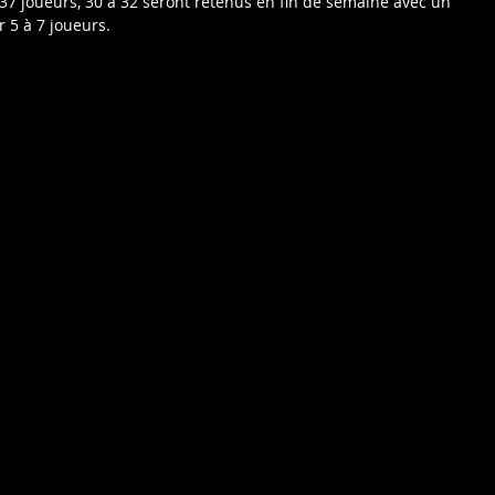
 37 joueurs, 30 à 32 seront retenus en fin de semaine avec un 
r 5 à 7 joueurs.