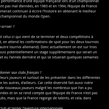
e performance d'une équipe française lors d'un championnat 
ant pas mal d’années, en 1983 et en 1994, l’équipe de France 
merait continuer à écrire l'histoire en obtenant le meilleur 
un championnat du monde Open.
 arriver ?
t celui-ci qui vient de se terminer et deux compétitions à 
t, on attend les confirmations de spot pour les deux tournois 
autre tournoi allemand). Donc actuellement on est sur trois 
puis potentiellement un stage supplémentaire qui serait un 
t eu l'année dernière et qui se situerait quelques semaines 
donner aux clubs français ?
eurs joueurs et surtout de les présenter dans les différentes 
les autres, d'ailleurs. Car cette diversité fait aussi notre 
s de nouveaux joueurs malgré les nombreux que l'on a pu 
nnées et on se rend compte que l’équipe de France n'est pas 
bs, mais que la France regorge de talents, et cela, dans 
club et tenter l'aventure internationale.