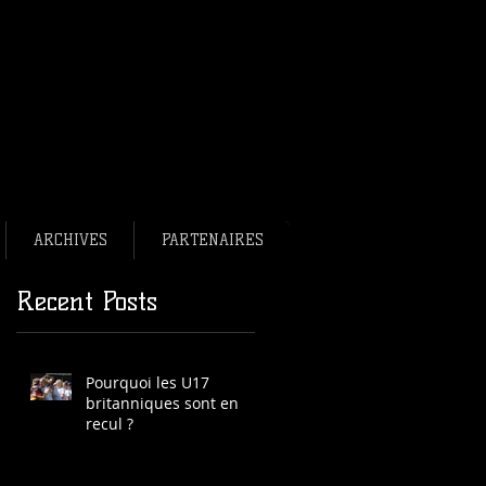
bee français en bref.
ee France
ance
ARCHIVES
PARTENAIRES
Recent Posts
Pourquoi les U17
britanniques sont en
recul ?