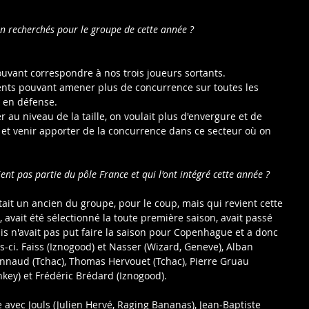
ion recherchés pour le groupe de cette année ?
ouvant correspondre à nos trois joueurs sortants.
érents pouvant amener plus de concurrence sur toutes les 
u en défense.
r au niveau de la taille, on voulait plus d'envergure et de 
 et venir apporter de la concurrence dans ce secteur où on 
ient pas partie du pôle France et qui l'ont intégré cette année ?
ait un ancien du groupe, pour le coup, mais qui revient cette 
, avait été sélectionné la toute première saison, avait passé 
is n'avait pas put faire la saison pour Copenhague et a donc 
s-ci. Faiss (Iznogood) et Nasser (Wizard, Geneve), Alban 
onnaud (Tchac), Thomas Hervouet (Tchac), Pierre Gruau 
key) et Frédéric Brédard (Iznogood).
e avec Jouls (Julien Hervé, Raging Bananas), Jean-Baptiste 