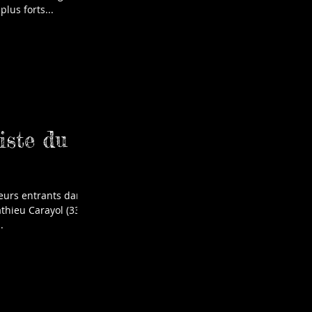
plus forts...
iste du
oueurs entrants dans
athieu Carayol (33
.