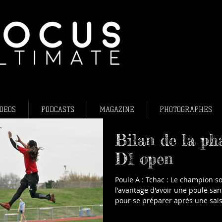
L'ultimate fris
Ultimate frisb
Flying Disc Fr
DEOS
PODCASTS
MAGAZINE
PHOTOGRAPHES
Bilan de la ph
D1 open
Poule A : Tchac : Le champion sortant avait
l'avantage d'avoir une poule sans
pour se préparer après une sais