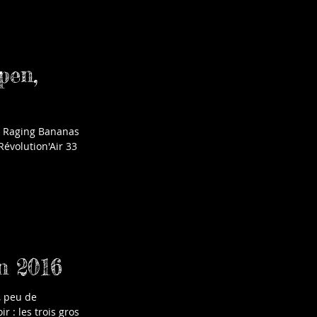
pen,
 Révolution'Air 33
n 2016
, peu de
r : les trois gros