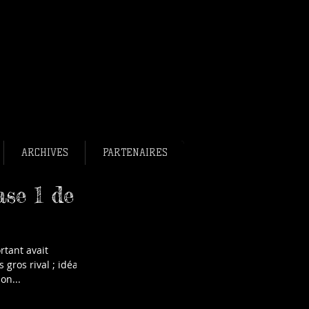
bee français en bref.
ee France
ance
ARCHIVES
PARTENAIRES
ase 1 de
 gros rival ; idéal
on...