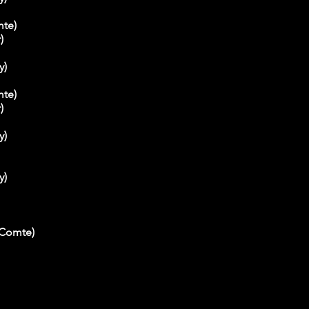
mte)
)
y)
mte)
)
y)
y)
-Comte)