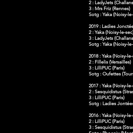
2 : LadyJets (Challans
3 : Mrs Friz (Rennes)
Sotg : Yaka (Noisy-le
2019 : Ladies Jonctée
2 : Yaka (Noisy-le-sec
3 : LadyJets (Challans
Sotg : Yaka (Noisy-le
2018 : Yaka (Noisy-le-
2 : Fillelis (Versailles)
3 : LilliPUC (Paris)
Sotg : Oufettes (Tour
2017 : Yaka (N
oisy-le-
2 : Sesquidistus (Str
3 : LilliPUC (Paris)
Sotg : Ladies Jontées
2016 : Yaka (N
oisy-le-
2 : LilliPUC (Paris)
3 : Sesquidistus (Str