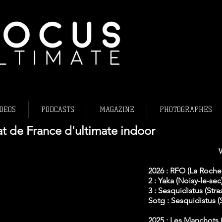
L'ultimate fris
Ultimate frisb
Flying Disc Fr
DEOS
PODCASTS
MAGAZINE
PHOTOGRAPHES
t de France d'ultimate indoor
2026 : RFO (La Rochel
2 : Yaka (Noisy-le-sec
3 : Sesquidistus (Str
Sotg :
Sesquidistus (
2025 : Les Manchots 