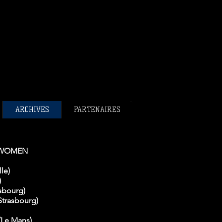
bee français en bref.
ee France
ance
ARCHIVES
PARTENAIRES
WOMEN
le)
)
asbourg)
Strasbourg)
(Le Mans)