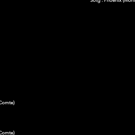
Sotg : Phoenix (Mon
-Comte)
-Comte)