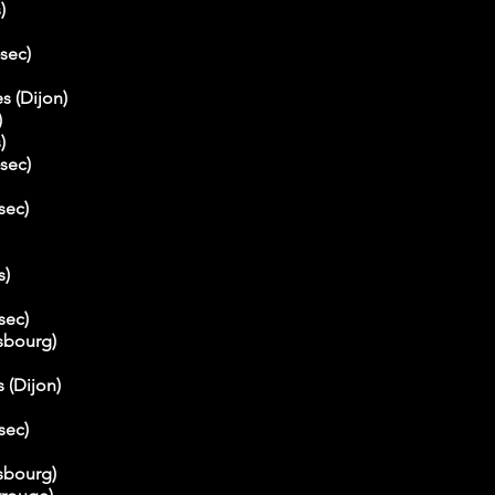
)
-sec)
s (Dijon)
)
)
-sec)
sec)
s)
sec)
asbourg)
 (Dijon)
sec)
asbourg)