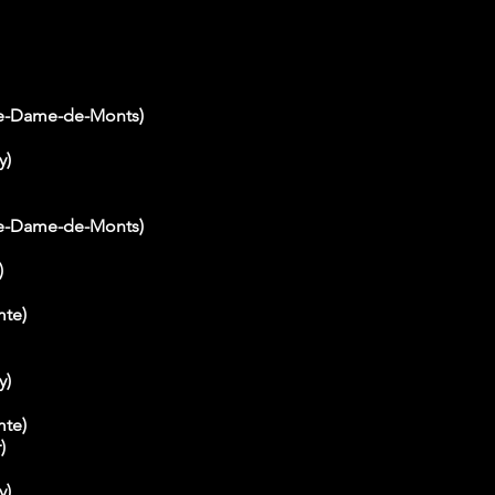
re-Dame-de-Monts)
y)
re-Dame-de-Monts)
)
mte)
y)
mte)
)
y)