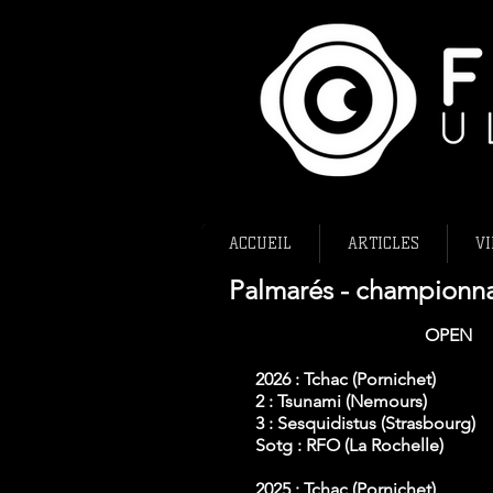
ACCUEIL
ARTICLES
VI
Palmarés - championna
OPEN
2026 : Tchac (Pornichet)
2 : Tsunami (Nemours)
3 : Sesquidistus (Strasbourg)
Sotg : RFO (La Rochelle)
2025 : Tchac (Pornichet)