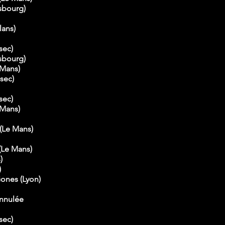
asbourg)
lans)
sec)
asbourg)
 Mans)
-sec)
sec)
 Mans)
(Le Mans)
(Le Mans)
)
)
ones (Lyon)
annulée
sec)