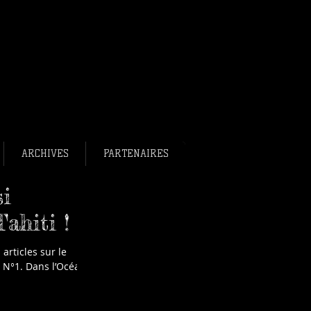
bee français en bref.
ee France
ance
ARCHIVES
PARTENAIRES
si
Tahiti !
 articles sur le
 N°1. Dans l’Océan