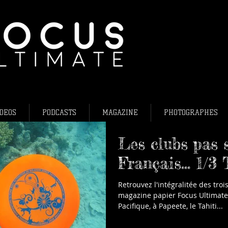
L'ultimate fris
Ultimate frisb
Flying Disc Fr
DEOS
PODCASTS
MAGAZINE
PHOTOGRAPHES
Les clubs pas 
Français... 1/3 
Retrouvez l'intégralitée des trois
magazine papier Focus Ultimate
Pacifique, à Papeete, le Tahiti...