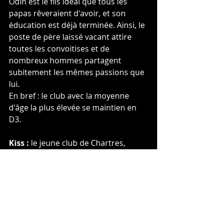
Odin est le fils idéal que tous les 
papas rêveraient d'avoir, et son 
éducation est déjà terminée. Ainsi, le 
poste de père laissé vacant attire 
toutes les convoitises et de 
nombreux hommes partagent 
subitement les mêmes passions que 
lui.
En bref : le club avec la moyenne 
d'âge la plus élevée se maintien en 
D3.
Kiss :
 le jeune club de Chartres, 
champion de la région Centre 
l'année passée à tenu le choc ! Il se 
maintient et jouera l'année 
prochaine de nouveau en Division 3, 
de quoi continuer la progression 
linéaire du club.