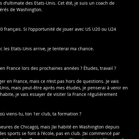
 d’ultimate des Etats-Unis. Cet été, je suis un coach de 
aérés de Washington.
20 français. Si l'opportunité de jouer avec US U20 ou U24 
ec les Etats-Unis arrive, je tenterai ma chance.
 en France lors des prochaines années ? Études, travail ?
er en France, mais ce n’est pas hors de questions. Je vais 
Unis, mais peut-être après mes études, je penserai à venir en 
habite, je vais essayer de visiter la France régulièrement 
où viens-tu, ton 1er club, ta formation ?
x heures de Chicago), mais j’ai habité en Washington depuis 
des sports se font à l'école, pas en club. J’ai commencé par 