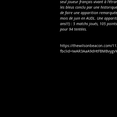
seul joueur français vivant à l'étr
les bleus conclu par une historique
de faire une apparition remarqué
mois de juin en AUDL. Une apparitio
ans!!!) : 5 matchs joués, 105 point
pour 94 tentées.
https://thewilsonbeacon.com/11
fbclid=IwAR3AaA9dHtFBMBvyg