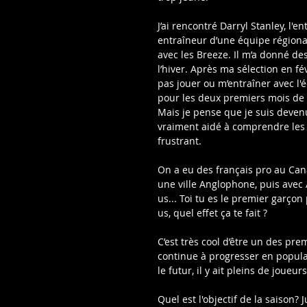
J’ai rencontré Darryl Stanley, l'
entraîneur d’une équipe régionale
avec les Breeze. Il m’a donné de
l’hiver. Après ma sélection en fé
pas jouer ou m’entraîner avec l'
pour les deux premiers mois de la 
Mais je pense que je suis deven
vraiment aidé à comprendre les ta
frustrant.
On a eu des français pro au Cana
une ville Anglophone, puis avec 
us... Toi tu es le premier garço
us, quel effet ça te fait ?
C’est très cool d’être un des pre
continue à progresser en popular
le futur, il y ait pleins de joue
Quel est l'objectif de la saison? 