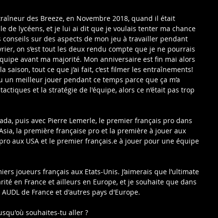
entraîneur des Breeze, en Novembre 2018, quand il était 
 de lycéens, et je lui ai dit que je voulais tenter ma chance 
s conseils sur des aspects de mon jeu à travailler pendant 
vrier, on s’est tout les deux rendu compte que je ne pourrais 
équipe avant ma majorité. Mon anniversaire est fin mai alors 
saison, tout ce que j’ai fait, c’est filmer les entraînements! 
u un meilleur jouer pendant ce temps parce que ça m’a 
ctiques et la stratégie de l'équipe, alors ce n’était pas trop 
da, puis avec Pierre Lemerle, le premier français pro dans 
Asia, la première française pro et la première à jouer aux 
n pro aux USA et le premier français.e à jouer pour une équipe 
miers joueurs français aux Etats-Unis. J’aimerais que l’ultimate 
ité en France et ailleurs en Europe, et je souhaite que dans 
urs AUDL de France et d'autres pays d'Europe.
Jusqu'où souhaites-tu aller ?