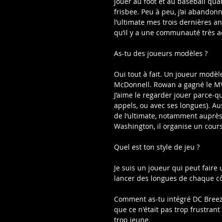
jouer au foot et au baseball quand
frisbee. Peu à peu, j’ai abandon
l’ultimate mes trois dernières a
qu’il y a une communauté très ac
As-tu des joueurs modèles ?
Oui tout à fait. Un joueur modè
McDonnell. Rowan a gagné le MVP 
J’aime le regarder jouer parce-qu
appels, ou avec ses longues). Au
de l‘ultimate, notamment auprè
Washington, il organise un cours
Quel est ton style de jeu ?
Je suis un joueur qui peut faire 
lancer des longues de chaque côté
Comment as-tu intégré DC Breeze ?
que ce n'était pas trop frustrant
trop jeune.