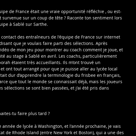
uipe de France était une vraie opportunité réfléchie , ou est-
ôt survenue sur un coup de tête ? Raconte ton sentiment lors 
uipe à Sablé sur Sarthe.
e contact des entraîneurs de l'équipe de France sur internet 
isant que je voulais faire parti des sélections. Après 
 vidéo de mon jeu pour montrer au coach comment je joue, et 
nvité au stage à Sablé en avril. Les coachs, particulièrement 
rah étaient très accueillants. Ils m’ont trouvé un 
t ont tout arrangé pour que je puisse aller au lycée local 
tait dur d’apprendre la terminologie du frisbee en français, 
arce que tout le monde se connaissait déjà, mais les joueurs 
 sélections se sont bien passées, et j'ai été pris dans 
aites-tu faire plus tard ?
 année de lycée à Washington, et l'année prochaine, je vais 
état de Rhode Island (entre New York et Boston), qui a une des 