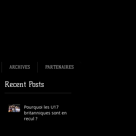
bee français en bref.
ee France
ance
ARCHIVES
PARTENAIRES
Recent Posts
Pourquoi les U17
britanniques sont en
recul ?