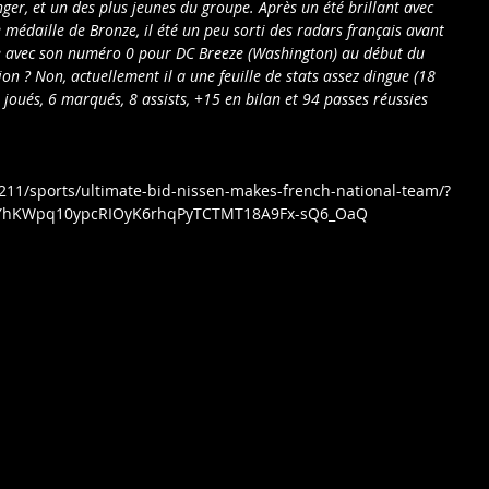
anger, et un des plus jeunes du groupe. Après un été brillant avec 
 médaille de Bronze, il été un peu sorti des radars français avant 
e avec son numéro 0 pour DC Breeze (Washington) au début du 
n ? Non, actuellement il a une feuille de stats assez dingue (18 
s joués, 6 marqués, 8 assists, +15 en bilan et 94 passes réussies 
211/sports/ultimate-bid-nissen-makes-french-national-team/?
vYhKWpq10ypcRIOyK6rhqPyTCTMT18A9Fx-sQ6_OaQ