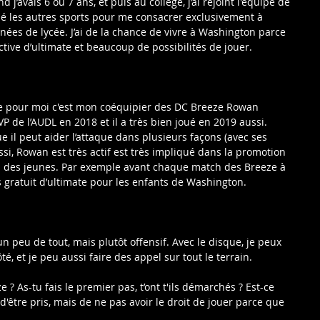
 j’avais 6 ou 7 ans, et puis au collège, j’ai rejoint l'équipe de 
né les autres sports pour me consacrer exclusivement à 
nnées de lycée. J’ai de la chance de vivre à Washington parce 
tive d’ultimate et beaucoup de possibilités de jouer.
le pour moi c'est mon coéquipier des DC Breeze Rowan 
de l’AUDL en 2018 et il a très bien joué en 2019 aussi. 
e il peut aider l’attaque dans plusieurs façons (avec ses 
ssi, Rowan est très actif est très impliqué dans la promotion 
s des jeunes. Par exemple avant chaque match des Breeze à 
 gratuit d’ultimate pour les enfants de Washington.
un peu de tout, mais plutôt offensif. Avec le disque, je peux 
, et je peu aussi faire des appel sur tout le terrain.
 As-tu fais le premier pas, t’ont t'ils démarchés ? Est-ce 
 d'être pris, mais de ne pas avoir le droit de jouer parce que 