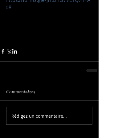
https://forms.gle/jH5znGVVE1Q7nPA
q8
Commentaires
Rédigez un commentaire...