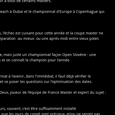
nir à bout de certains masters.
each à Dubaï et le championnat d'Europe à Copenhague qui 
s, l'échec est cuisant pour cette année et la coupe master ne 
éparation -au mieux- ou une après-midi entre vieux potes 
w-e, mais juste un championnat façon Open Slovène : une 
 et on connaît le champion pour l'année.
nat à l'avenir, dans l'immédiat, il faut déjà vérifier le 
et se poser les questions sur l'optimisation des dates.
 Deux, joueur de l'équipe de France Master et expert du sujet :
rs, souvent, c'est être suffisamment installé 
que les jours de congé sont précieux, et/ou ne seront pas 