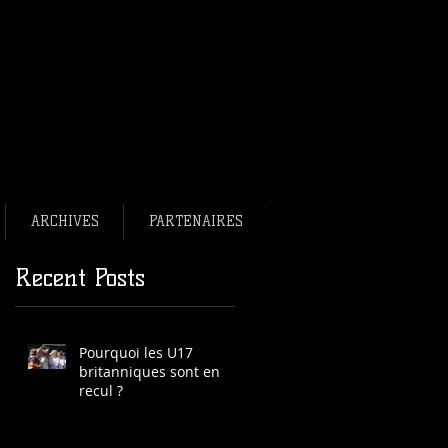
bee français en bref.
ee France
ance
ARCHIVES
PARTENAIRES
Recent Posts
Pourquoi les U17
britanniques sont en
recul ?