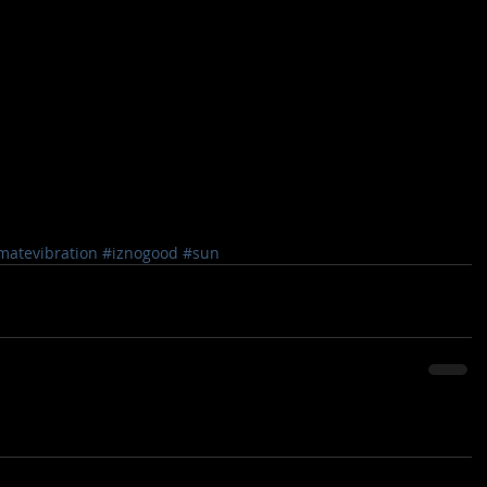
matevibration
#iznogood
#sun