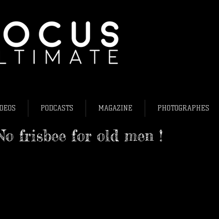
L'ultimate fris
Ultimate frisb
Flying Disc Fr
DEOS
PODCASTS
MAGAZINE
PHOTOGRAPHES
o frisbee for old men !