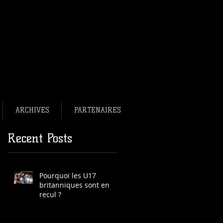
bee français en bref.
ee France
ance
ARCHIVES
PARTENAIRES
Recent Posts
Pourquoi les U17
britanniques sont en
recul ?