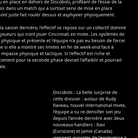
 en place en dehors de Discobols, profitant de l'essai de la 
ois dans un match qui a surtout servi de mise en place 
sont juste fait rouler dessus et asphyxier physiquement.
 saison dernière, l'effectif se repose sur un collectif dominé 
 joueurs qui iront jouer Cincinnati en mixte. Les systèmes de 
n physique et présente et l'équipe n'a pas eu besoin de forcer 
e si elle a montré ses limites en fin de week-end face à 
mpasse physique et tactique. Si l'effectif est riche et 
cement pour la seconde phase devrait l'affaiblir et pourrait 
ale.
Discobols : La belle surprise de 
cette division : autour de Rudy 
Raveau, nouvel international mixte, 
l'équipe a su re-densifier son jeu 
depuis l'année dernière avec deux 
nouveaux handlers : Ravi 
(Eurozone) et Jamie (Canada) 
viennent apporter de l'expérience à 