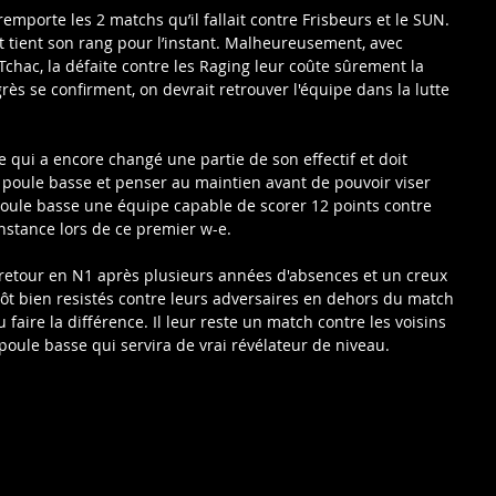
emporte les 2 matchs qu’il fallait contre Frisbeurs et le SUN. 
t tient son rang pour l’instant. Malheureusement, avec 
chac, la défaite contre les Raging leur coûte sûrement la 
rès se confirment, on devrait retrouver l'équipe dans la lutte 
pe qui a encore changé une partie de son effectif et doit 
 poule basse et penser au maintien avant de pouvoir viser 
poule basse une équipe capable de scorer 12 points contre 
stance lors de ce premier w-e.
retour en N1 après plusieurs années d'absences et un creux 
tôt bien resistés contre leurs adversaires en dehors du match 
 faire la différence. Il leur reste un match contre les voisins 
 poule basse qui servira de vrai révélateur de niveau.