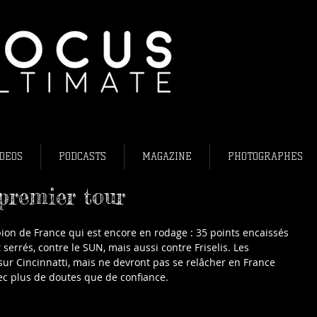
L'ultimate fris
Ultimate frisb
Flying Disc Fr
DEOS
PODCASTS
MAGAZINE
PHOTOGRAPHES
premier tour
pion de France qui est encore en rodage : 35 points encaissés 
rrés, contre le SUN, mais aussi contre Friselis. Les 
ur Cincinnatti, mais ne devront pas se relâcher en France 
ec plus de doutes que de confiance.