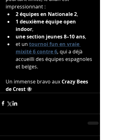
impressionnant :
2 équipes en Nationale 2
,
1 deuxième équipe open 
indoor
,
une section jeunes 8–10 ans
,
et un 
tournoi fun en vraie 
mixité 6 contre 6
, qui a déjà 
accueilli des équipes espagnoles 
et belges.
Un immense bravo aux 
Crazy Bees 
de Crest
 🐝